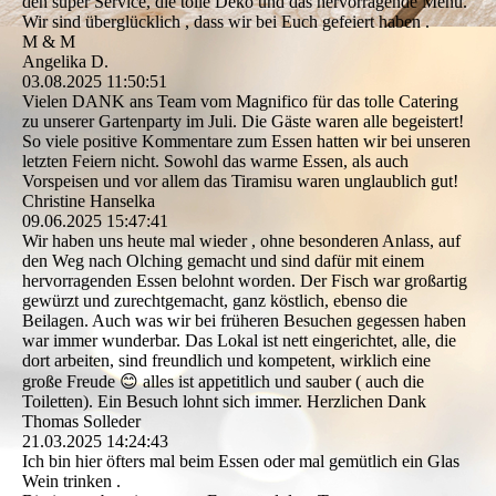
den super Service, die tolle Deko und das hervorragende Menü.
Wir sind überglücklich , dass wir bei Euch gefeiert haben .
M & M
Angelika D.
03.08.2025
11:50:51
Vielen DANK ans Team vom Magnifico für das tolle Catering
zu unserer Gartenparty im Juli. Die Gäste waren alle begeistert!
So viele positive Kommentare zum Essen hatten wir bei unseren
letzten Feiern nicht. Sowohl das warme Essen, als auch
Vorspeisen und vor allem das Tiramisu waren unglaublich gut!
Christine Hanselka
09.06.2025
15:47:41
Wir haben uns heute mal wieder , ohne besonderen Anlass, auf
den Weg nach Olching gemacht und sind dafür mit einem
hervorragenden Essen belohnt worden. Der Fisch war großartig
gewürzt und zurechtgemacht, ganz köstlich, ebenso die
Beilagen. Auch was wir bei früheren Besuchen gegessen haben
war immer wunderbar. Das Lokal ist nett eingerichtet, alle, die
dort arbeiten, sind freundlich und kompetent, wirklich eine
große Freude 😊 alles ist appetitlich und sauber ( auch die
Toiletten). Ein Besuch lohnt sich immer. Herzlichen Dank
Thomas Solleder
21.03.2025
14:24:43
Ich bin hier öfters mal beim Essen oder mal gemütlich ein Glas
Wein trinken .