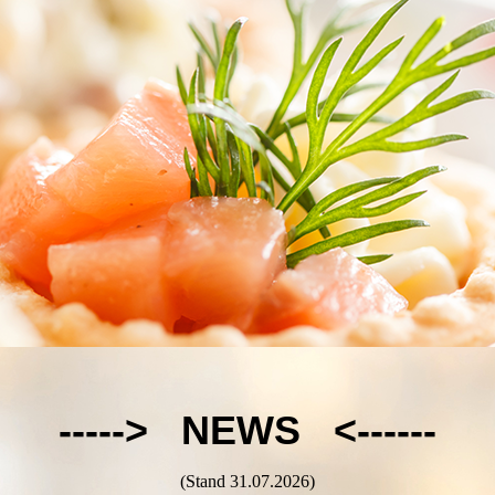
-----> NEWS <------
(Stand 31.07.2026)