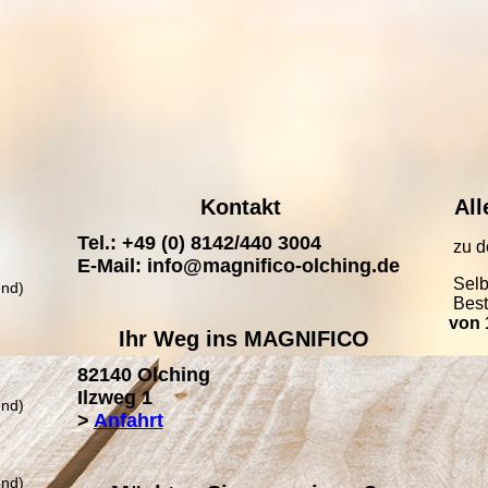
Kontakt
All
Tel.: +49 (0) 8142/440 3004
zu d
E-Mail: info@magnifico-olching.de
Selb
end)
Bes
von
Ihr Weg ins MAGNIFICO
82140 Olching
Ilzweg 1
end)
>
Anfahrt
end)