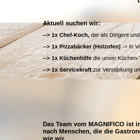
Aktuell suchen wir:
--> 1x Chef-Koch,
der als Dirigent un
--> 1x Pizzabäcker (Holzofen)
-> in V
--> 1x Küchenhilfe
die unser Küchen-T
--> 1x Servicekraft
zur Verstärkung un
D
a
s Team vom MAGNIFICO ist i
nach Menschen, die die Gastron
wie wir.