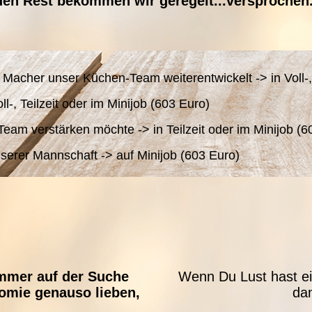
den Rest bekommen wir geregelt...versprochen
d Macher unser Küchen-Team weiterentwickelt -> in Voll-, 
oll-, Teilzeit oder im Minijob (603 Euro)
eam verstärken möchte -> in Teilzeit oder im Minijob (6
serer Mannschaft -> auf Minijob (603 Euro)
mmer auf der Suche
Wenn Du Lust hast ei
omie genauso lieben,
da